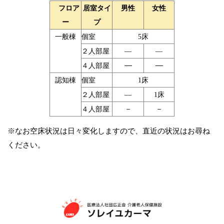
フロア
居室タイ
男性
女性
ー
プ
一般棟
個室
5床
２人部屋
―
―
―
―
４人部屋
認知棟
個室
1床
２人部屋
―
1床
－
－
４人部屋
※なお空床状況は日々変化しますので、直近の状況はお尋ね
ください。